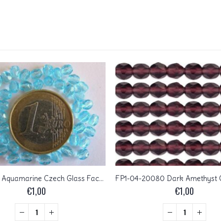
0090320 Aquamarine Czech Glass Facet Firepolish 4mm 50 stuks
€
1,00
€
1,00