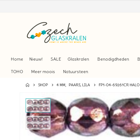
Home
Nieuw!
SALE
Glaskralen
Benodigdheden
B
TOHO
Meer moois
Natuursteen
SHOP
4 MM
,
PAARS, LILA
FP1-04-69261CR HALO