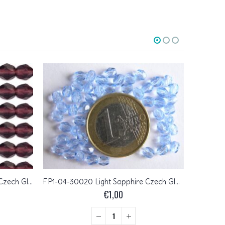
FP1-04-20080 Dark Amethyst Czech Glass Facet Firepolish 4mm 50 stuks
FP1-04-30020 Light Sapphire Czech Glass Facet Firepolish 4mm 50 stuks
€
1,00