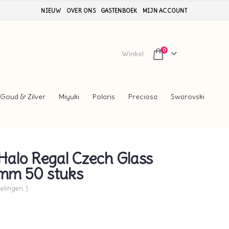
NIEUW
OVER ONS
GASTENBOEK
MIJN ACCOUNT
0
Winkel
Goud & Zilver
Miyuki
Polaris
Preciosa
Swarovski
alo Regal Czech Glass
4mm 50 stuks
elingen. )