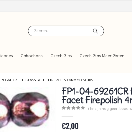
icones
Cabochons
Czech Glas
Czech Glas Meer Gaten
 REGAL CZECH GLASS FACET FIREPOLISH 4MM 50 STUKS
FP1-04-69261CR H
Facet Firepolish 
( Er zijn nog geen beoord
0
out of 5
€
2,00