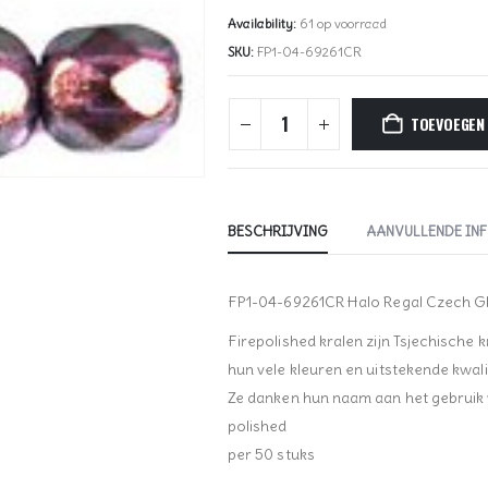
Availability:
61 op voorraad
SKU:
FP1-04-69261CR
TOEVOEGEN
BESCHRIJVING
AANVULLENDE IN
FP1-04-69261CR Halo Regal Czech Gl
Firepolished kralen zijn Tsjechische 
hun vele kleuren en uitstekende kwalit
Ze danken hun naam aan het gebruik va
polished
per 50 stuks