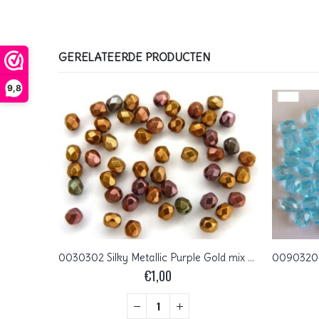
GERELATEERDE PRODUCTEN
9,8
FP1-04-70350 Fuchsia Czech Glass Facet Firepolish 4mm 50 stuks
0030302 Silky Metallic Purple Gold mix Czech Glass Facet Firepolish 4mm 50 stuks
€
1,00
+