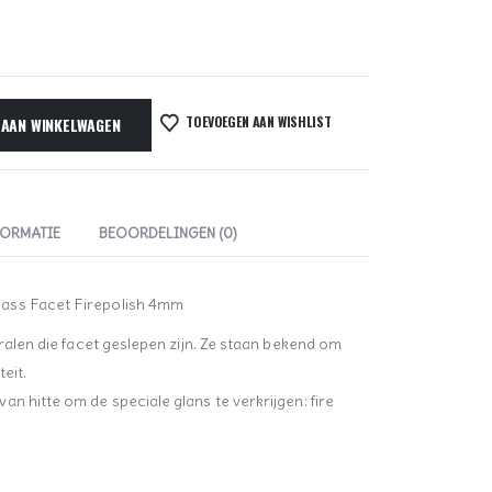
TOEVOEGEN AAN WISHLIST
 AAN WINKELWAGEN
FORMATIE
BEOORDELINGEN (0)
ass Facet Firepolish 4mm
kralen die facet geslepen zijn. Ze staan bekend om
eit.
n hitte om de speciale glans te verkrijgen: fire