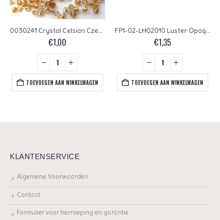
0030241 Crystal Celsian Czech Glass Facet Firepolish 2,5mm 75 stuks
FP1-02-LH02010 Luster Opaque Bronzed Smoke Czech Glass Facet Firepolish 2,5mm 100 stuks
€
1,00
€
1,35
TOEVOEGEN AAN WINKELWAGEN
TOEVOEGEN AAN WINKELWAGEN
KLANTENSERVICE
Algemene Voorwaarden
Contact
Formulier voor herroeping en garantie