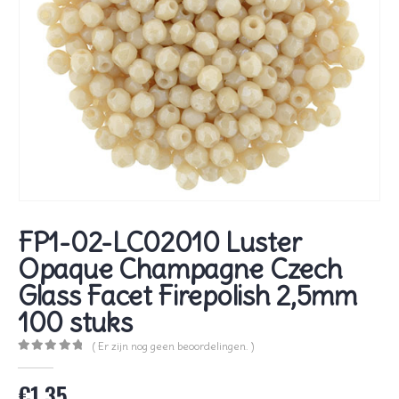
FP1-02-LC02010 Luster
Opaque Champagne Czech
Glass Facet Firepolish 2,5mm
100 stuks
( Er zijn nog geen beoordelingen. )
0
out of 5
€
1,35