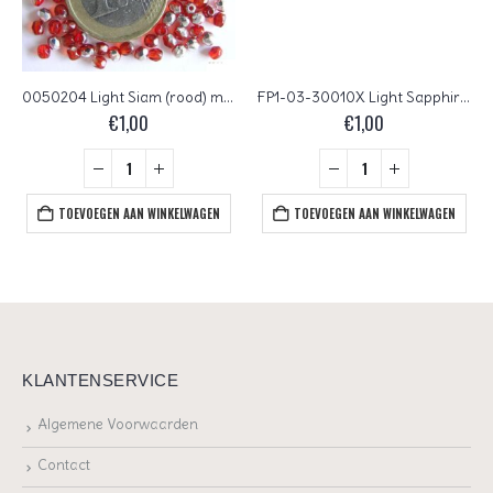
0050204 Light Siam (rood) met half zilverkleur Czech Glass Facet Firepolish 3mm 75 stuks
FP1-03-30010X Light Sapphire AB Czech Glass Facet Firepolish 3mm 50 stuks
€
1,00
€
1,00
TOEVOEGEN AAN WINKELWAGEN
TOEVOEGEN AAN WINKELWAGEN
KLANTENSERVICE
Algemene Voorwaarden
Contact