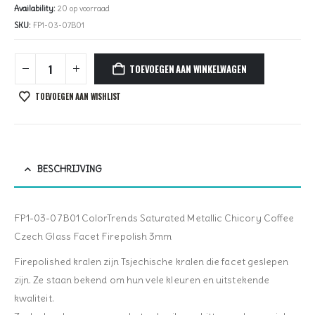
Availability:
20 op voorraad
SKU:
FP1-03-07B01
TOEVOEGEN AAN WINKELWAGEN
TOEVOEGEN AAN WISHLIST
BESCHRIJVING
FP1-03-07B01 ColorTrends Saturated Metallic Chicory Coffee
Czech Glass Facet Firepolish 3mm
Firepolished kralen zijn Tsjechische kralen die facet geslepen
zijn. Ze staan bekend om hun vele kleuren en uitstekende
kwaliteit.