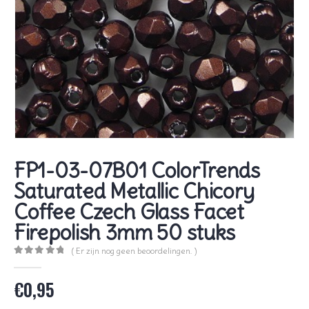
FP1-03-07B01 ColorTrends
Saturated Metallic Chicory
Coffee Czech Glass Facet
Firepolish 3mm 50 stuks
( Er zijn nog geen beoordelingen. )
0
out of 5
€
0,95