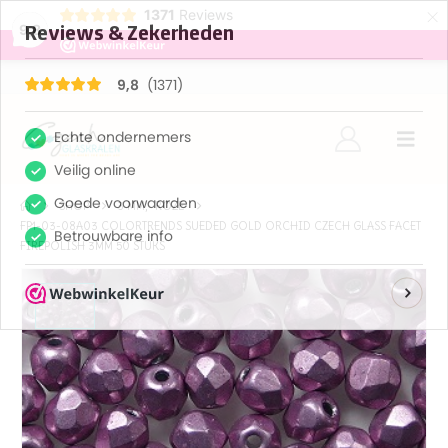
×
1371
Reviews
9,8
SHOP
3 MM
,
ROZE
FP1-03-08A03 COLORTRENDS SUEDED GOLD ORCHID CZECH GLASS FACET
FIREPOLISH 3MM 50 STUKS