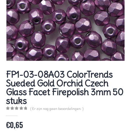
FP1-03-08A03 ColorTrends
Sueded Gold Orchid Czech
Glass Facet Firepolish 3mm 50
stuks
( Er zijn nog geen beoordelingen. )
0
out of 5
€
0,65