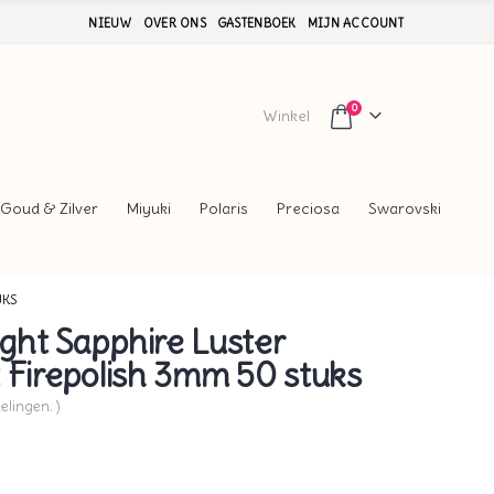
NIEUW
OVER ONS
GASTENBOEK
MIJN ACCOUNT
0
Winkel
Goud & Zilver
Miyuki
Polaris
Preciosa
Swarovski
UKS
ght Sapphire Luster
 Firepolish 3mm 50 stuks
elingen. )