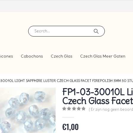
icones
Cabochons
Czech Glas
Czech Glas Meer Gaten
-30010L LIGHT SAPPHIRE LUSTER CZECH GLASS FACET FIREPOLISH 3MM 50 ST
FP1-03-30010L Li
Czech Glass Facet
( Er zijn nog geen beoord
0
out of 5
€
1,00