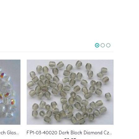
FP1-03-00030X Crystal AB Czech Glass Facet Firepolish 3mm 50 stuks
FP1-03-40020 Dark Black Diamond Czech Glass Facet Firepolish 3mm 50 stuks