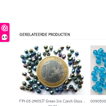
GERELATEERDE PRODUCTEN
9,8
FP1-03-01000 White Opal Czech Glass Facet Firepolish 3mm 50 stuks
FP1-03-21455JT Green Iris Czech Glass Facet Firepolish 3mm 50 stuks