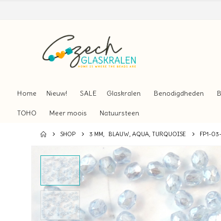
Home
Nieuw!
SALE
Glaskralen
Benodigdheden
B
TOHO
Meer moois
Natuursteen
SHOP
3 MM
,
BLAUW, AQUA, TURQUOISE
FP1-03