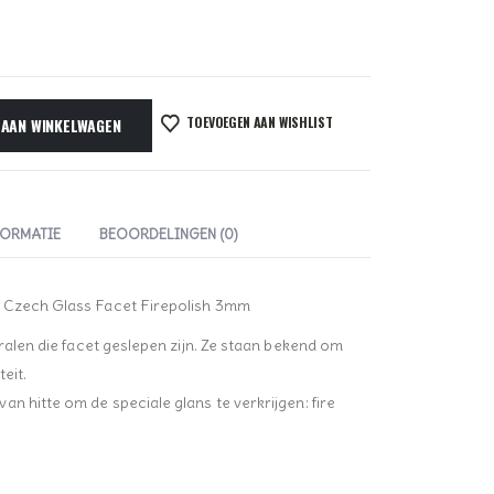
TOEVOEGEN AAN WISHLIST
 AAN WINKELWAGEN
FORMATIE
BEOORDELINGEN (0)
r Czech Glass Facet Firepolish 3mm
kralen die facet geslepen zijn. Ze staan bekend om
eit.
n hitte om de speciale glans te verkrijgen: fire