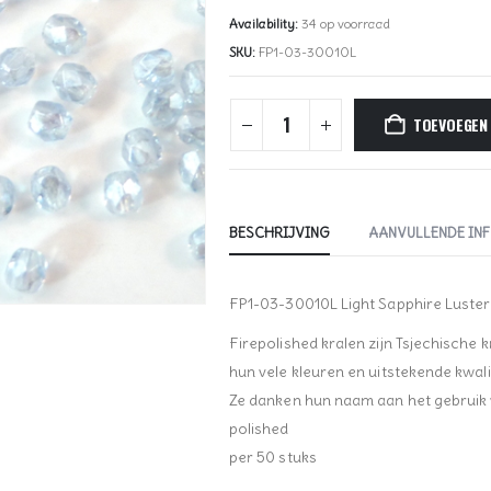
Availability:
34 op voorraad
SKU:
FP1-03-30010L
TOEVOEGEN
BESCHRIJVING
AANVULLENDE IN
FP1-03-30010L Light Sapphire Luste
Firepolished kralen zijn Tsjechische 
hun vele kleuren en uitstekende kwalit
Ze danken hun naam aan het gebruik va
polished
per 50 stuks