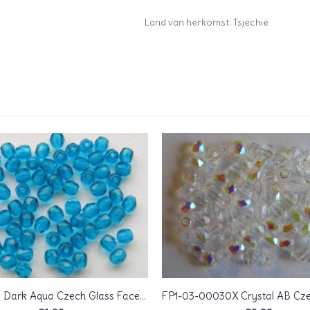
Land van herkomst: Tsjechië
0090300 Dark Aqua Czech Glass Facet Firepolish 3mm 75 stuks