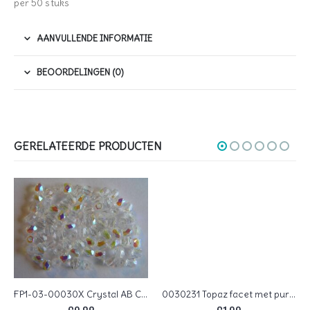
per 50 stuks
AANVULLENDE INFORMATIE
BEOORDELINGEN (0)
GERELATEERDE PRODUCTEN
FP1-03-00030X Crystal AB Czech Glass Facet Firepolish 3mm 50 stuks
0030231 Topaz facet met purple Iris coating Czech Glass Facet Firepolish 3mm 75 stuks