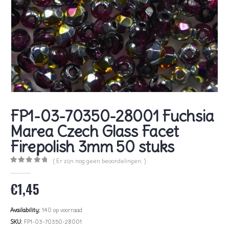
FP1-03-70350-28001 Fuchsia
Marea Czech Glass Facet
Firepolish 3mm 50 stuks
( Er zijn nog geen beoordelingen. )
0
out of 5
€
1,45
Availability:
140 op voorraad
SKU:
FP1-03-70350-28001