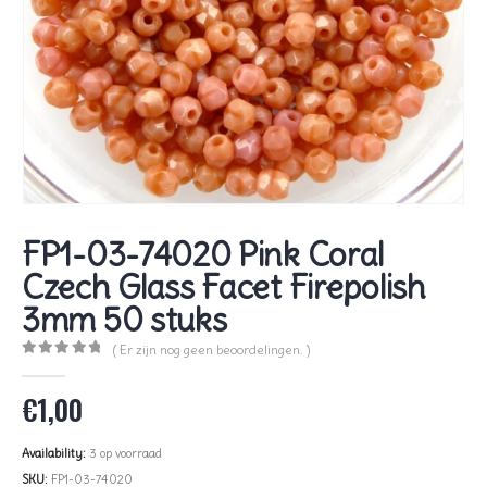
FP1-03-74020 Pink Coral
Czech Glass Facet Firepolish
3mm 50 stuks
( Er zijn nog geen beoordelingen. )
0
out of 5
€
1,00
Availability:
3 op voorraad
SKU:
FP1-03-74020