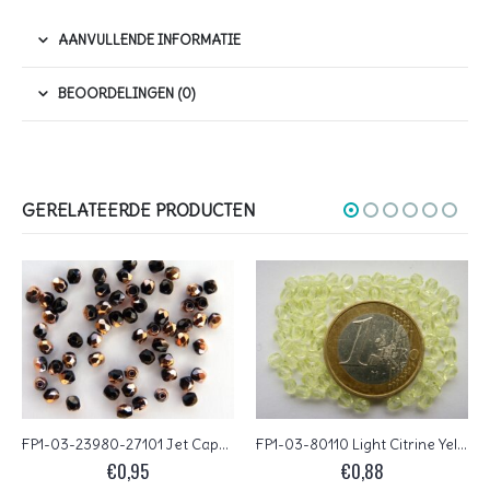
AANVULLENDE INFORMATIE
BEOORDELINGEN (0)
GERELATEERDE PRODUCTEN
FP1-03-23980-27101 Jet Capri Gold Czech Glass Facet Firepolish 3mm 50 stuks
FP1-03-80110 Light Citrine Yellow Czech Glass Facet Firepolish 3mm 50 stuks
€
0,95
€
0,88