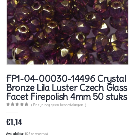
FP1-04-00030-14496 Crystal
Bronze Lila Luster Czech Glass
Facet Firepolish 4mm 50 stuks
( Er zijn nog geen beoordelingen. )
0
out of 5
€
1,14
Availability:
106 op voorraad