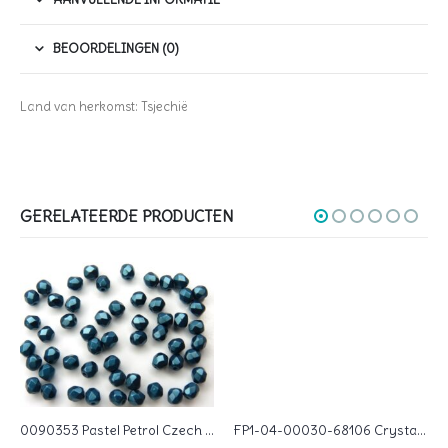
BEOORDELINGEN (0)
Land van herkomst: Tsjechië
GERELATEERDE PRODUCTEN
0090353 Pastel Petrol Czech Glass Facet Firepolish 4mm 50 stuks
FP1-04-00030-68106 Crystal Gold inside Czech Glass Facet Firepolish 4mm 50 stuks