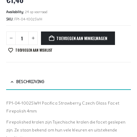
Availability:
24 op voorraad
SKU:
FP1-04-1002SWH
TOEVOEGEN AAN WINKELWAGEN
TOEVOEGEN AAN WISHLIST
BESCHRIJVING
FP1-04-1002SWH Pacifica Strawberry Czech Glass Facet
Firepolish 4mm
Firepolished kralen zijn Tsjechische kralen die facet geslepen
zijn. Ze staan bekend om hun vele kleuren en uitstekende