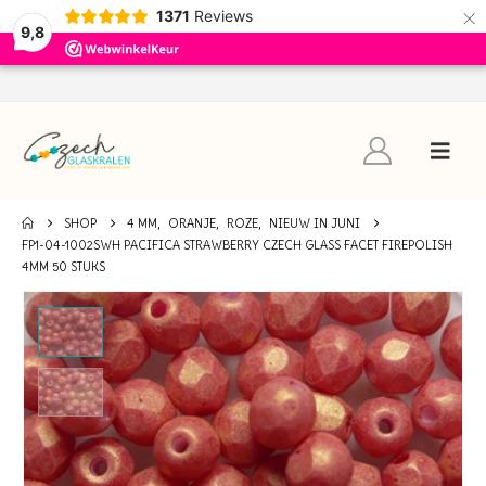
×
1371
Reviews
9,8
SHOP
4 MM
,
ORANJE
,
ROZE
,
NIEUW IN JUNI
FP1-04-1002SWH PACIFICA STRAWBERRY CZECH GLASS FACET FIREPOLISH
4MM 50 STUKS