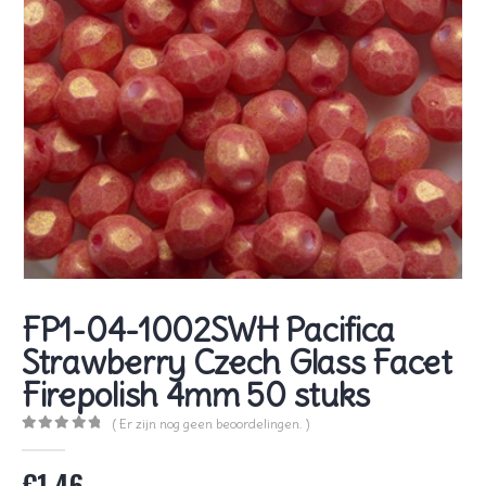
FP1-04-1002SWH Pacifica
Strawberry Czech Glass Facet
Firepolish 4mm 50 stuks
( Er zijn nog geen beoordelingen. )
0
out of 5
€
1,46