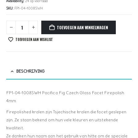
Availability:
24 op voorraad
SKU:
FP1-04-1008SWH
TOEVOEGEN AAN WINKELWAGEN
TOEVOEGEN AAN WISHLIST
BESCHRIJVING
FP1-04-1008SWH Pacifica Fig Czech Glass Facet Firepolish
4mm
Firepolished kralen zijn Tsjechische kralen die facet geslepen
zijn. Ze staan bekend om hun vele kleuren en uitstekende
kwaliteit.
Ze danken hun naam aan het gebruik van hitte om de speciale