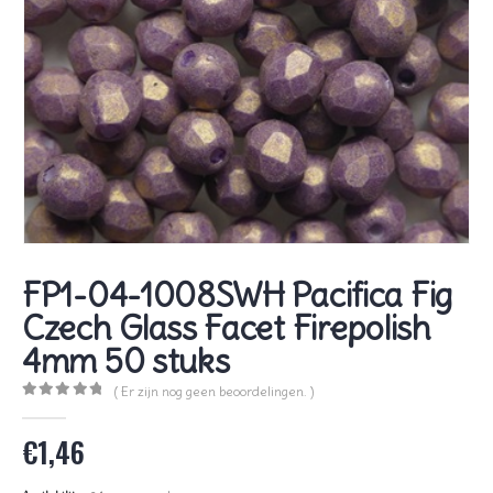
FP1-04-1008SWH Pacifica Fig
Czech Glass Facet Firepolish
4mm 50 stuks
( Er zijn nog geen beoordelingen. )
0
out of 5
€
1,46