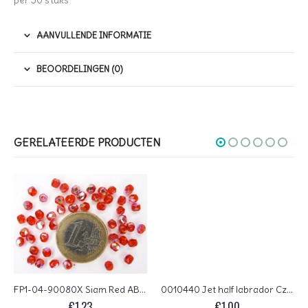
per 50 stuks
AANVULLENDE INFORMATIE
BEOORDELINGEN (0)
GERELATEERDE PRODUCTEN
FP1-04-90080X Siam Red AB Czech Glass Facet Firepolish 4mm 50 stuks
0010440 Jet half labrador Czech Glass Facet Firepolish 4mm 50 stuks
€
1,23
€
1,00