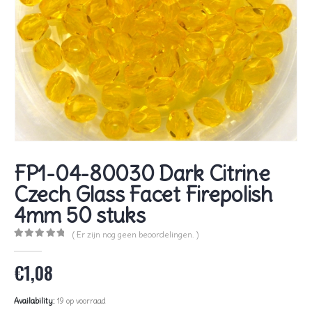
FP1-04-80030 Dark Citrine
Czech Glass Facet Firepolish
4mm 50 stuks
( Er zijn nog geen beoordelingen. )
0
out of 5
€
1,08
Availability:
19 op voorraad