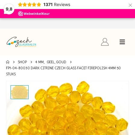
×
1371
Reviews
9,8
SHOP
4 MM
,
GEEL, GOUD
FP1-04-80030 DARK CITRINE CZECH GLASS FACET FIREPOLISH 4MM 50
STUKS