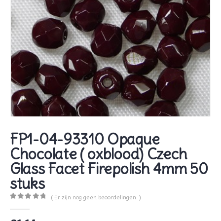
FP1-04-93310 Opaque
Chocolate ( oxblood) Czech
Glass Facet Firepolish 4mm 50
stuks
( Er zijn nog geen beoordelingen. )
0
out of 5