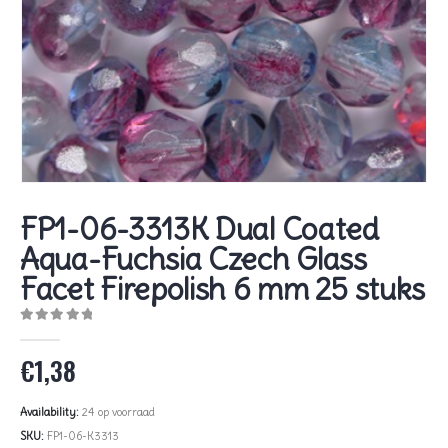
FP1-06-3313K Dual Coated
Aqua-Fuchsia Czech Glass
Facet Firepolish 6 mm 25 stuks
0
out of 5
€
1,38
Availability:
24 op voorraad
SKU:
FP1-06-K3313