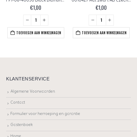
FP1-06-40030 Black Diamond Czech Glass Facet Firepolish 6 mm 25 stuks
0010427 Mat zwart AB Czech Glass Facet Firepolish 6 mm 25 stuks
€
1,00
€
1,00
TOEVOEGEN AAN WINKELWAGEN
TOEVOEGEN AAN WINKELWAGEN
KLANTENSERVICE
Algemene Voorwaarden
Contact
Formulier voor herroeping en garantie
Gastenboek
Home