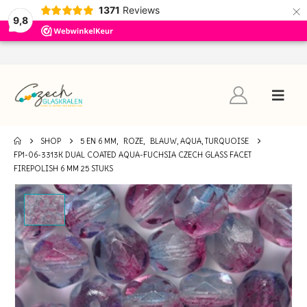
×
1371
Reviews
9,8
SHOP
5 EN 6 MM
,
ROZE
,
BLAUW, AQUA, TURQUOISE
FP1-06-3313K DUAL COATED AQUA-FUCHSIA CZECH GLASS FACET
FIREPOLISH 6 MM 25 STUKS