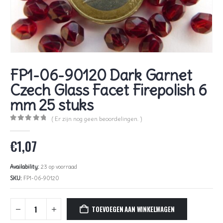
FP1-06-90120 Dark Garnet
Czech Glass Facet Firepolish 6
mm 25 stuks
( Er zijn nog geen beoordelingen. )
0
out of 5
€
1,07
Availability:
23 op voorraad
SKU:
FP1-06-90120
TOEVOEGEN AAN WINKELWAGEN