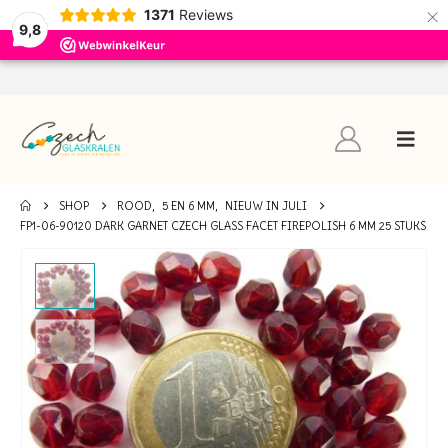
×
1371
Reviews
9,8
SHOP
ROOD
,
5 EN 6 MM
,
NIEUW IN JULI
FP1-06-90120 DARK GARNET CZECH GLASS FACET FIREPOLISH 6 MM 25 STUKS