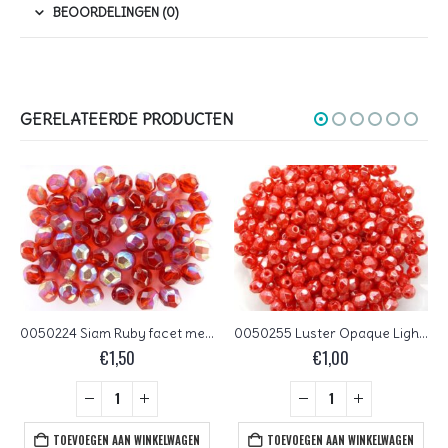
BEOORDELINGEN (0)
GERELATEERDE PRODUCTEN
0050224 Siam Ruby facet met AB 8 mm Czech Glass Facet Firepolish 8 mm 15 stuks
0050255 Luster Opaque Light Red Czech Glass Facet Firepolish 3mm 60 stuks
€
1,50
€
1,00
TOEVOEGEN AAN WINKELWAGEN
TOEVOEGEN AAN WINKELWAGEN