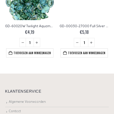
GD-60020W Twilight Aquamarine Matubo GemDuo 10 gram
GD-00030-27000 Full Silver Matubo GemDuo 10 gram
€
4,19
€
5,18
TOEVOEGEN AAN WINKELWAGEN
TOEVOEGEN AAN WINKELWAGEN
KLANTENSERVICE
Algemene Voorwaarden
Contact