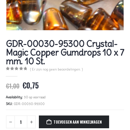
GDR-00030-95300 Crystal-
Magic Copper Gumdrops 10 x 7
mm. 10 St.
( Er zijn nog geen beoordelingen. )
0
out of 5
Oorspronkelijke
Huidige
€
0,75
€
1,00
prijs
prijs
was:
is:
Availability:
30 op voorraad
€1,00.
€0,75.
SKU:
GDR-00030-95300
TOEVOEGEN AAN WINKELWAGEN