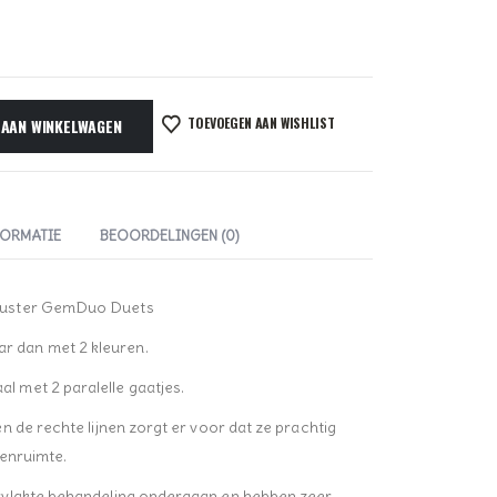
TOEVOEGEN AAN WISHLIST
 AAN WINKELWAGEN
FORMATIE
BEOORDELINGEN (0)
Luster GemDuo Duets
 dan met 2 kleuren.
 met 2 paralelle gaatjes.
 de rechte lijnen zorgt er voor dat ze prachtig
senruimte.
rvlakte behandeling ondergaan en hebben zeer