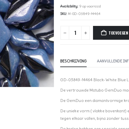
Availability:
9 op voorraad
SKU:
M-GD-03849-14464
TOEVOEGEN
BESCHRIJVING
AANVULLENDE IN
GD-03849-14464 Black-White Blue 
De vertrouwde Matubo GemDuo maar
De GemDuo een diamantvormige kraal
De unieke vorm ( vlakke bovenkant) en
tegen elkaar vallen, bijna zonder tus
De kralen hebben een speciale oppe