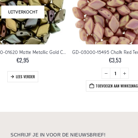
UITVERKOCHT
GD-00030-01620 Matte Metallic Gold Copper Iris Matubo GemDuo 10 gram
€
2,95
€
3,53
LEES VERDER
TOEVOEGEN AAN WINKELWAG
SCHRIJF JE IN VOOR DE NIEUWSBRIEF!