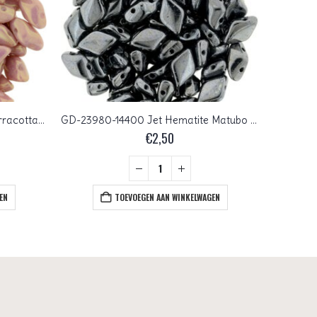
GD-03000-15495 Chalk Red Terracotta Matubo GemDuo 10 gram
GD-23980-14400 Jet Hematite Matubo GemDuo 10 gram
€
2,50
EN
TOEVOEGEN AAN WINKELWAGEN