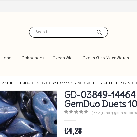
icones
Cabochons
Czech Glas
Czech Glas Meer Gaten
MATUBO GEMDUO
GD-03849-14464 BLACK-WHITE BLUE LUSTER GEMDU
GD-03849-14464 B
GemDuo Duets 10
( Er zijn nog geen beoord
0
out of 5
€
4,28