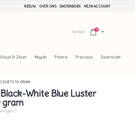
NIEUW
OVER ONS
GASTENBOEK
MIJN ACCOUNT
0
Winkel
Goud & Zilver
Miyuki
Polaris
Preciosa
Swarovski
O DUETS 10 GRAM
lack-White Blue Luster
 gram
elingen. )