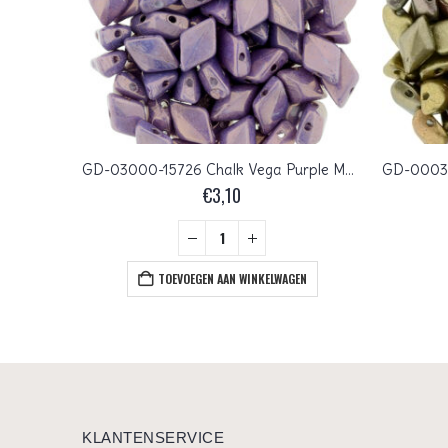
GD-23980-79080 Metallic Suede Gold Matubo GemDuo 10 gram
GD-03000-15726 Chalk Vega Purple Matubo GemDuo 10 gram
€
3,10
+
EN
TOEVOEGEN AAN WINKELWAGEN
KLANTENSERVICE