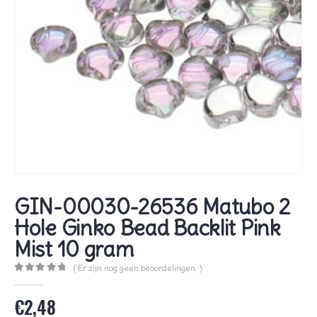
GIN-00030-26536 Matubo 2
Hole Ginko Bead Backlit Pink
Mist 10 gram
( Er zijn nog geen beoordelingen. )
0
out of 5
€
2,48