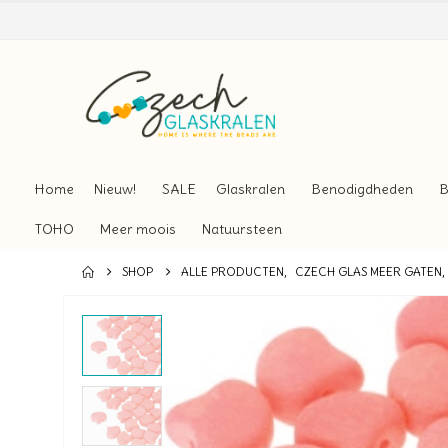
Home
Nieuw!
SALE
Glaskralen
Benodigdheden
B
TOHO
Meer moois
Natuursteen
SHOP
ALLE PRODUCTEN
,
CZECH GLAS MEER GATEN
,