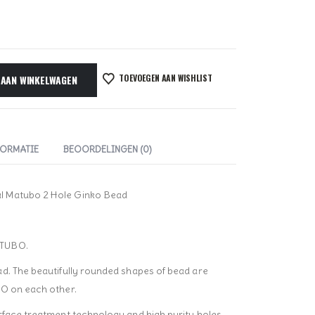
TOEVOEGEN AAN WISHLIST
 AAN WINKELWAGEN
FORMATIE
BEOORDELINGEN (0)
l Matubo 2 Hole Ginko Bead
ATUBO.
d. The beautifully rounded shapes of bead are
KO on each other.
rface treatment technology and high purity holes.