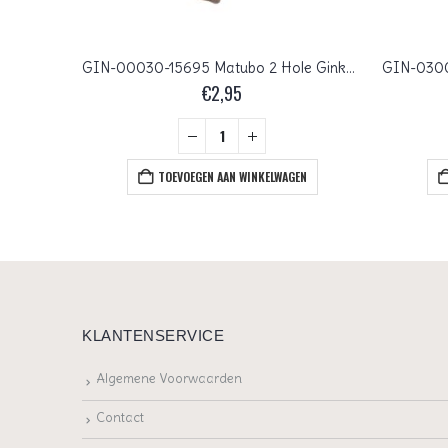
GIN-03000-15495 Chalk White Red Terracotta Matubo 2 Hole Ginko Bead 10 gram
GIN-00030-15695 Matubo 2 Hole Ginko Bead Senegal Brown 10 gram
€
2,95
EN
TOEVOEGEN AAN WINKELWAGEN
KLANTENSERVICE
Algemene Voorwaarden
Contact