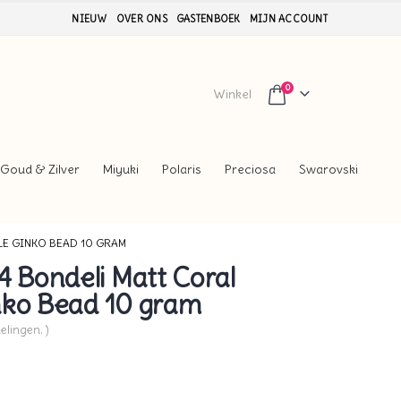
NIEUW
OVER ONS
GASTENBOEK
MIJN ACCOUNT
0
Winkel
Goud & Zilver
Miyuki
Polaris
Preciosa
Swarovski
LE GINKO BEAD 10 GRAM
Bondeli Matt Coral
nko Bead 10 gram
elingen. )