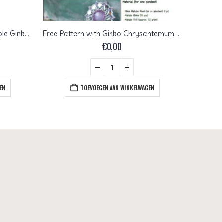
GIN-00030-28701 Matubo 2 Hole Ginko Bead Crystal AB 10 gram
Free Pattern with Ginko Chrysantemum Pendant
€
0,00
EN
TOEVOEGEN AAN WINKELWAGEN