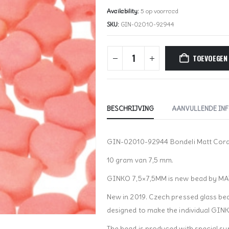
Availability:
5 op voorraad
SKU:
GIN-02010-92944
TOEVOEGEN
BESCHRIJVING
AANVULLENDE IN
GIN-02010-92944 Bondeli Matt Cora
10 gram van 7,5 mm.
GINKO 7,5×7,5MM is new bead by M
New in 2019. Czech pressed glass bea
designed to make the individual GIN
The bead is produced with special su