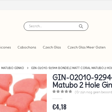
icones
Cabochons
Czech Glas
Czech Glas Meer Gaten
MATUBO GINKO
GIN-02010-92944 BONDELI MATT CORAL MATUBO 2 HO
GIN-02010-92944 
Matubo 2 Hole Gi
( Er zijn nog geen beoord
0
out of 5
€
4,18