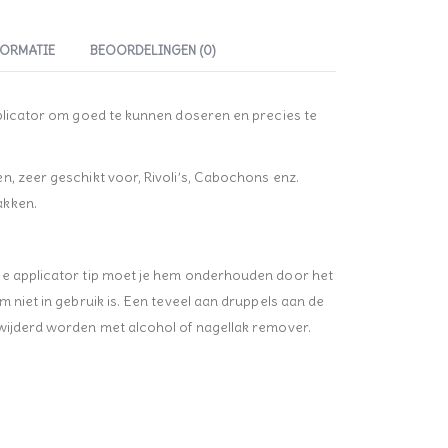
FORMATIE
BEOORDELINGEN (0)
pplicator om goed te kunnen doseren en precies te
n, zeer geschikt voor, Rivoli’s, Cabochons enz.
akken.
ie applicator tip moet je hem onderhouden door het
m niet in gebruik is. Een teveel aan druppels aan de
wijderd worden met alcohol of nagellak remover.