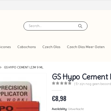
icones
Cabochons
Czech Glas
Czech Glas Meer Gaten
GS HYPO CEMENT LIJM 9 ML.
GS Hypo Cement L
( Er zijn nog geen beoord
0
out of 5
€
8,98
Availability:
Uitverkocht