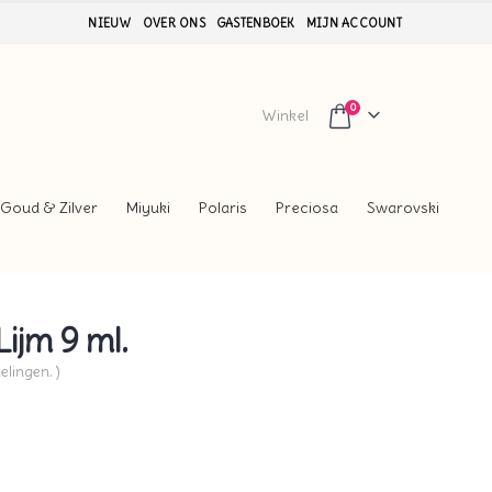
NIEUW
OVER ONS
GASTENBOEK
MIJN ACCOUNT
0
Winkel
Goud & Zilver
Miyuki
Polaris
Preciosa
Swarovski
ijm 9 ml.
elingen. )