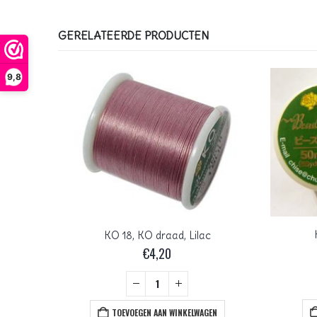
GERELATEERDE PRODUCTEN
9,8
ge
KO 18, KO draad, Lilac
€
4,20
+
EN
TOEVOEGEN AAN WINKELWAGEN