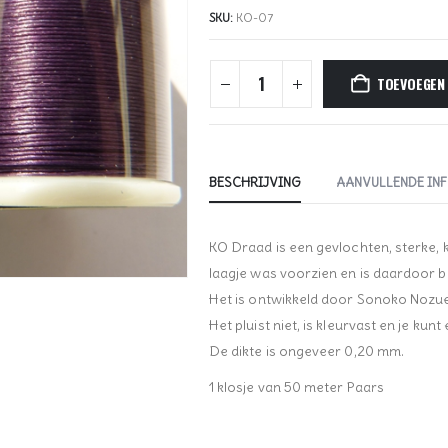
SKU:
KO-07
TOEVOEGEN
BESCHRIJVING
AANVULLENDE IN
KO Draad is een gevlochten, sterke, k
laagje was voorzien en is daardoor b
Het is ontwikkeld door Sonoko Nozue
Het pluist niet, is kleurvast en je kun
De dikte is ongeveer 0,20 mm.
1 klosje van 50 meter Paars