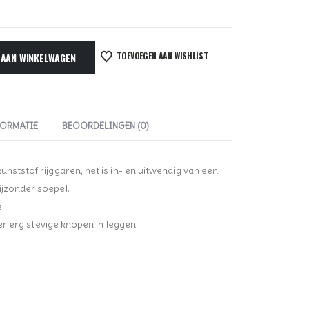
TOEVOEGEN AAN WISHLIST
 AAN WINKELWAGEN
FORMATIE
BEOORDELINGEN (0)
unststof rijggaren, het is in- en uitwendig van een
ijzonder soepel.
.
t er erg stevige knopen in leggen.