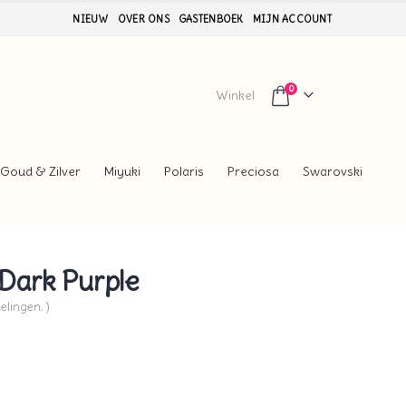
NIEUW
OVER ONS
GASTENBOEK
MIJN ACCOUNT
0
Winkel
Goud & Zilver
Miyuki
Polaris
Preciosa
Swarovski
Dark Purple
elingen. )