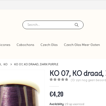
icones
Cabochons
Czech Glas
Czech Glas Meer Gaten
D
,
KO
KO 07, KO DRAAD, DARK PURPLE
KO 07, KO draad, 
( Er zijn nog geen beoord
0
out of 5
€
4,20
Availability:
29 op voorraad