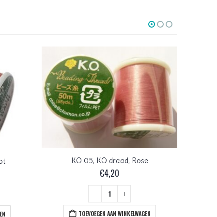
KO 05, KO draad, Rose
KO
ot
€
4,20
TOEVOEGEN AAN WINKELWAGEN
EN