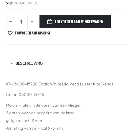
SKU:
KT-03000-15726
TOEVOEGEN AAN WINKELWAGEN
TOEVOEGEN AAN WISHLIST
BESCHRIJVING
KT-03000-15726 Chalk White Lila Vega Luster Kite Beads
Color: 03000-15726
Mooie kralen in de vorm van een vlieger.
2 gaten over de breedte van de kraal
gatgrootte 0,8 mm
Afmeting van de kraal 9×5 mm