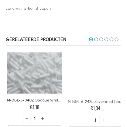
Land van herkomst: Japan
GERELATEERDE PRODUCTEN
M-BGL-6-0402 Opaque White Miyuki Bugles 6mm
M-BGL-6-2425 Silverlined Teal Miyuki Bugles 6mm
€
1,18
€
1,34