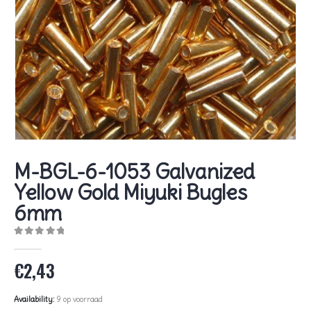
M-BGL-6-1053 Galvanized
Yellow Gold Miyuki Bugles
6mm
0
out of 5
€
2,43
Availability:
9 op voorraad