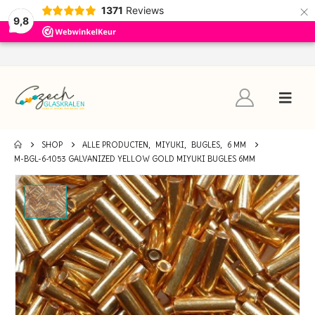
×
1371
Reviews
9,8
SHOP
ALLE PRODUCTEN
,
MIYUKI
,
BUGLES
,
6 MM
M-BGL-6-1053 GALVANIZED YELLOW GOLD MIYUKI BUGLES 6MM