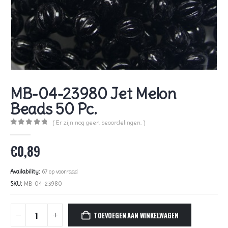
MB-04-23980 Jet Melon
Beads 50 Pc.
( Er zijn nog geen beoordelingen. )
0
out of 5
€
0,89
Availability:
67 op voorraad
SKU:
MB-04-23980
TOEVOEGEN AAN WINKELWAGEN