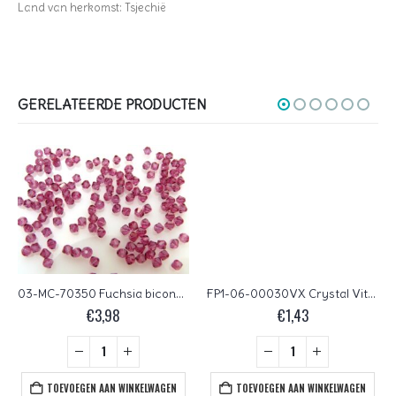
Land van herkomst: Tsjechië
GERELATEERDE PRODUCTEN
03-MC-70350 Fuchsia bicones 3 mm 50 stuks
FP1-06-00030VX Crystal Vitex Czech Glass Facet Firepolish 6 mm 25 stuks
€
3,98
€
1,43
TOEVOEGEN AAN WINKELWAGEN
TOEVOEGEN AAN WINKELWAGEN