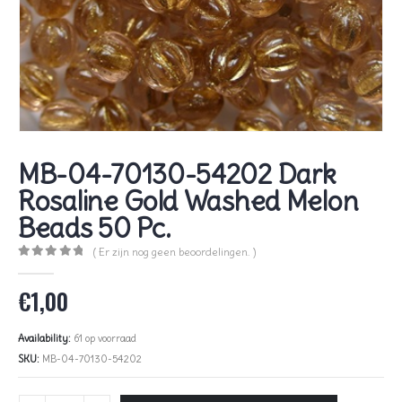
MB-04-70130-54202 Dark
Rosaline Gold Washed Melon
Beads 50 Pc.
( Er zijn nog geen beoordelingen. )
0
out of 5
€
1,00
Availability:
61 op voorraad
SKU:
MB-04-70130-54202