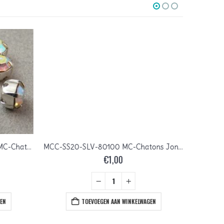
MCC-SS20-SLV-00030-28701 MC-Chatons Crystal AB in Silver Setting 10 Pc.
MCC-SS20-SLV-80100 MC-Chatons Jonquil in Silver Setting 10 Pc.
€
1,00
EN
TOEVOEGEN AAN WINKELWAGEN