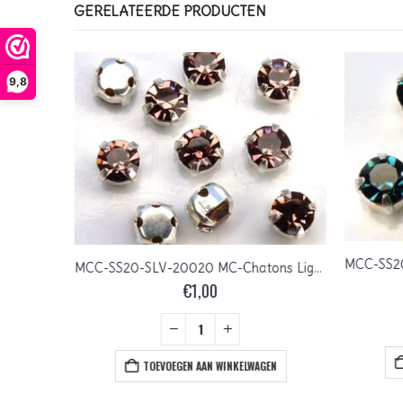
GERELATEERDE PRODUCTEN
9,8
MCC-SS20-SLV-00030 MC-Chatons in Setting Crystal in Silver 10 Pc.
MCC-SS20-SLV-20020 MC-Chatons Light Amethyst in Silver Setting 10 Pc.
€
1,00
EN
TOEVOEGEN AAN WINKELWAGEN