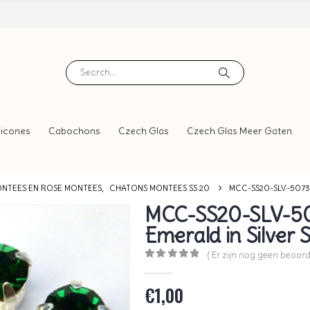
icones
Cabochons
Czech Glas
Czech Glas Meer Gaten
NTEES EN ROSE MONTEES
,
CHATONS MONTEES SS 20
MCC-SS20-SLV-5073
MCC-SS20-SLV-5
Emerald in Silver S
( Er zijn nog geen beoord
0
out of 5
€
1,00