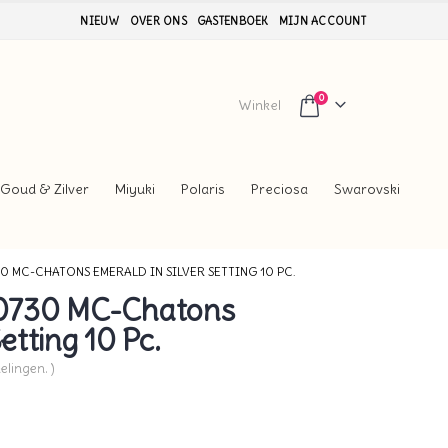
NIEUW
OVER ONS
GASTENBOEK
MIJN ACCOUNT
0
Winkel
Goud & Zilver
Miyuki
Polaris
Preciosa
Swarovski
0 MC-CHATONS EMERALD IN SILVER SETTING 10 PC.
0730 MC-Chatons
etting 10 Pc.
elingen. )