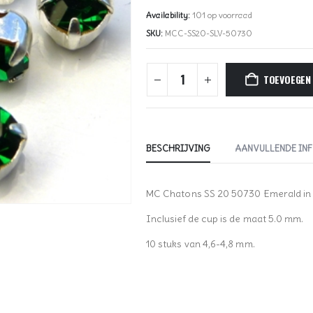
Availability:
101 op voorraad
SKU:
MCC-SS20-SLV-50730
TOEVOEGEN
BESCHRIJVING
AANVULLENDE IN
MC Chatons SS 20 50730 Emerald in S
Inclusief de cup is de maat 5.0 mm.
10 stuks van 4,6-4,8 mm.