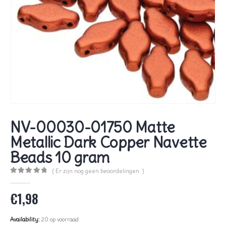
NV-00030-01750 Matte
Metallic Dark Copper Navette
Beads 10 gram
( Er zijn nog geen beoordelingen. )
0
out of 5
€
1,98
Availability:
20 op voorraad