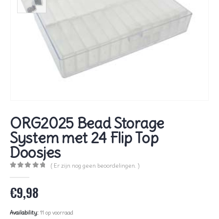
ORG2025 Bead Storage
System met 24 Flip Top
Doosjes
( Er zijn nog geen beoordelingen. )
0
out of 5
€
9,98
Availability:
11 op voorraad