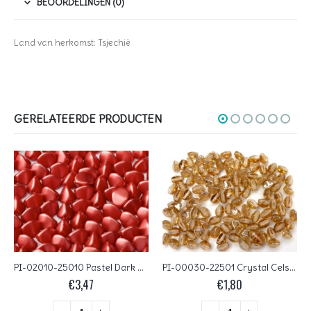
BEOORDELINGEN (0)
Land van herkomst: Tsjechië
GERELATEERDE PRODUCTEN
PI-02010-25010 Pastel Dark Coral Pinch Beads 10 gram
PI-00030-22501 Crystal Celsian Pinch Beads 10 gram
€
3,47
€
1,80