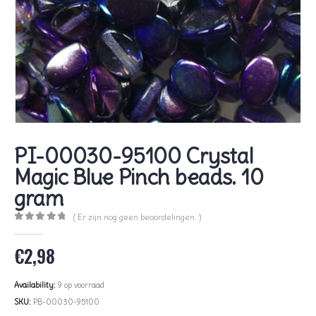
PI-00030-95100 Crystal
Magic Blue Pinch beads. 10
gram
( Er zijn nog geen beoordelingen. )
0
out of 5
€
2,98
Availability:
9 op voorraad
SKU:
PB-00030-95100