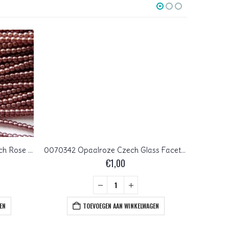
03-132-19001-70088 Shiny French Rose Glass Pearl 150 Pc.
0070342 Opaalroze Czech Glass Facet Firepolish 4mm 50 stuks
€
1,00
EN
TOEVOEGEN AAN WINKELWAGEN