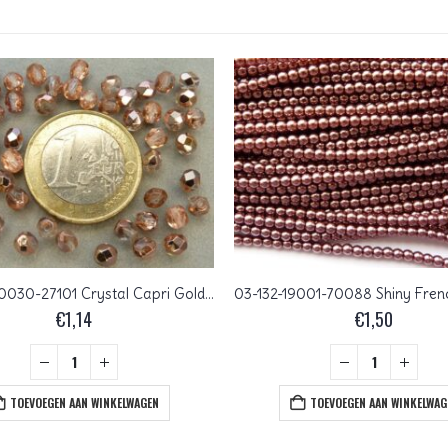
FP1-04-00030-27101 Crystal Capri Gold Czech Glass Facet Firepolish 4mm 50 stuks
€
1,14
€
1,50
TOEVOEGEN AAN WINKELWAGEN
TOEVOEGEN AAN WINKELWAG