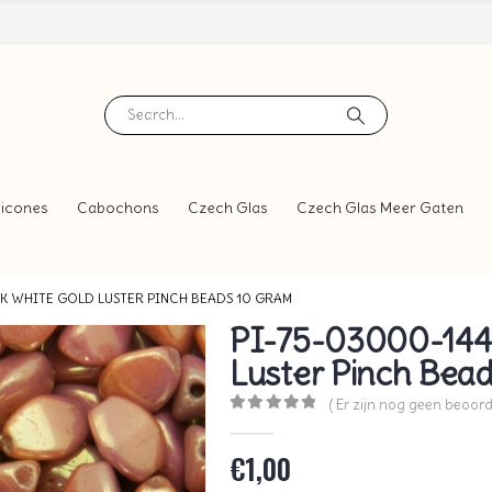
icones
Cabochons
Czech Glas
Czech Glas Meer Gaten
LK WHITE GOLD LUSTER PINCH BEADS 10 GRAM
PI-75-03000-1449
Luster Pinch Bea
( Er zijn nog geen beoord
0
out of 5
€
1,00