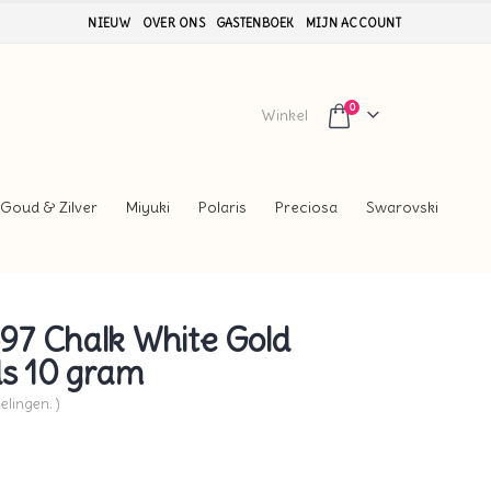
NIEUW
OVER ONS
GASTENBOEK
MIJN ACCOUNT
0
Winkel
Goud & Zilver
Miyuki
Polaris
Preciosa
Swarovski
7 Chalk White Gold
ds 10 gram
elingen. )