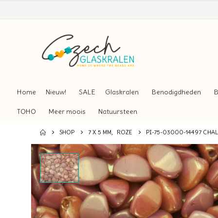
Home
Nieuw!
SALE
Glaskralen
Benodigdheden
B
TOHO
Meer moois
Natuursteen
SHOP
7 X 5 MM
,
ROZE
PI-75-03000-14497 CHA