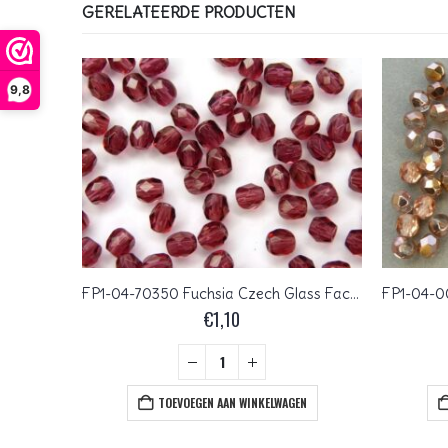
GERELATEERDE PRODUCTEN
9,8
03-MC-73020 Rosanine bicones 3 mm 50 stuks
FP1-04-70350 Fuchsia Czech Glass Facet Firepolish 4mm 50 stuks
€
1,10
+
EN
TOEVOEGEN AAN WINKELWAGEN