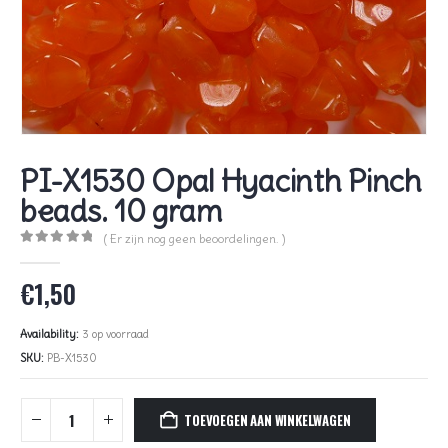
PI-X1530 Opal Hyacinth Pinch
beads. 10 gram
( Er zijn nog geen beoordelingen. )
0
out of 5
€
1,50
Availability:
3 op voorraad
SKU:
PB-X1530
TOEVOEGEN AAN WINKELWAGEN