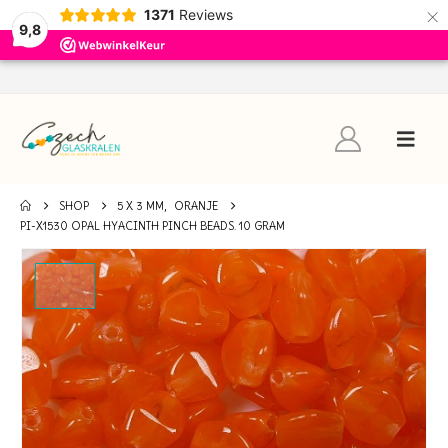
×
1371
Reviews
9,8
SHOP
5 X 3 MM
,
ORANJE
PI-X1530 OPAL HYACINTH PINCH BEADS. 10 GRAM