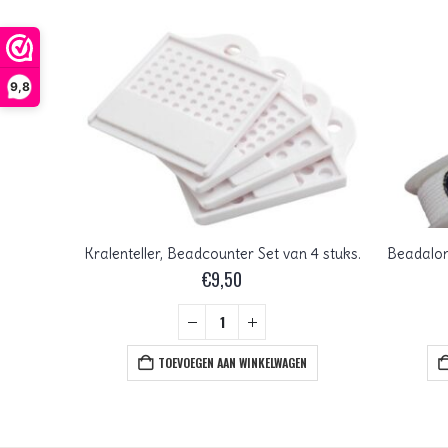
9,8
Kralenteller, Beadcounter Set van 4 stuks.
Beadalon
€
9,50
TC100 Beadsmith Draadknipper / Fireline Schaar
+
TOEVOEGEN AAN WINKELWAGEN
EN