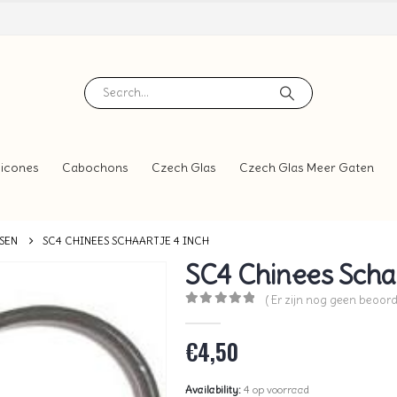
icones
Cabochons
Czech Glas
Czech Glas Meer Gaten
SEN
SC4 CHINEES SCHAARTJE 4 INCH
SC4 Chinees Schaa
( Er zijn nog geen beoord
0
out of 5
€
4,50
Availability:
4 op voorraad