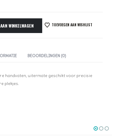
TOEVOEGEN AAN WISHLIST
 AAN WINKELWAGEN
FORMATIE
BEOORDELINGEN (0)
re handvaten, uitermate geschikt voor precisie
e plekjes.