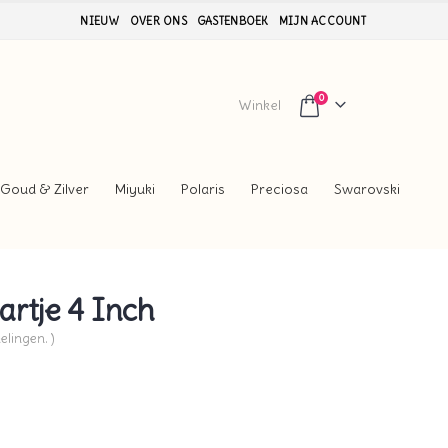
NIEUW
OVER ONS
GASTENBOEK
MIJN ACCOUNT
0
Winkel
Goud & Zilver
Miyuki
Polaris
Preciosa
Swarovski
rtje 4 Inch
elingen. )