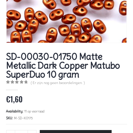
SD-00030-01750 Matte
Metallic Dark Copper Matubo
SuperDuo 10 gram
( Er zijn nog geen beoordelingen. )
0
out of 5
€
1,60
Availability:
11 op voorraad
SKU:
M-SD-K0175