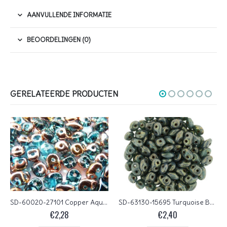
AANVULLENDE INFORMATIE
BEOORDELINGEN (0)
GERELATEERDE PRODUCTEN
SD-60020-27101 Copper Aqua Matubo SuperDuo 10 gram
SD-63130-15695 Turquoise Bronze Picasso Matubo SuperDuo 10 gram
€
2,28
€
2,40