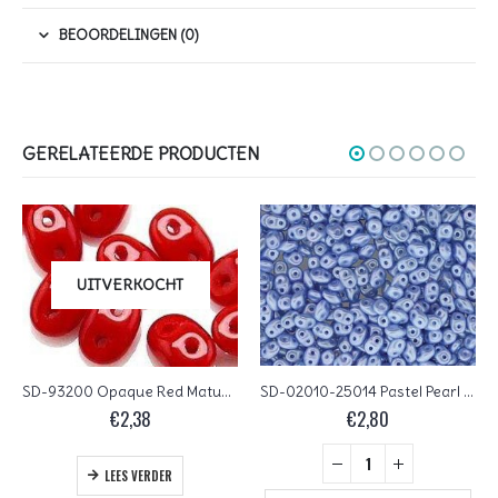
BEOORDELINGEN (0)
GERELATEERDE PRODUCTEN
SD-02010-25014 Pastel Pearl Light Sapphire Matubo SuperDuo 10 gram
SD-93200 Opaque Red Matubo SuperDuo 10 gram
SD-60020 Aquamarine Matubo SuperDuo 10 gram
€
2,80
€
1,50