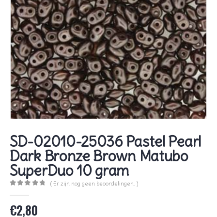
SD-02010-25036 Pastel Pearl
Dark Bronze Brown Matubo
SuperDuo 10 gram
( Er zijn nog geen beoordelingen. )
0
out of 5
€
2,80