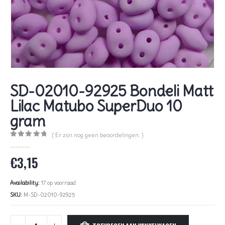
SD-02010-92925 Bondeli Matt
Lilac Matubo SuperDuo 10
gram
( Er zijn nog geen beoordelingen. )
0
out of 5
€
3,15
Availability:
17 op voorraad
SKU:
M-SD-02010-92925