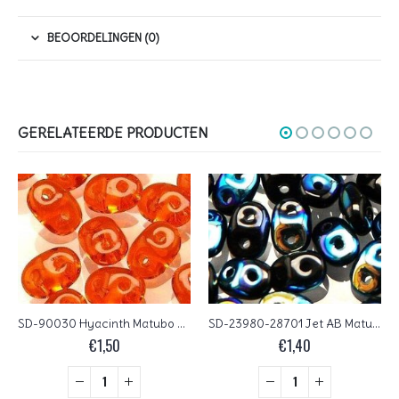
BEOORDELINGEN (0)
GERELATEERDE PRODUCTEN
SD-90030 Hyacinth Matubo SuperDuo 10 gram
SD-23980-28701 Jet AB Matubo SuperDuo 10 gram
€
1,50
€
1,40