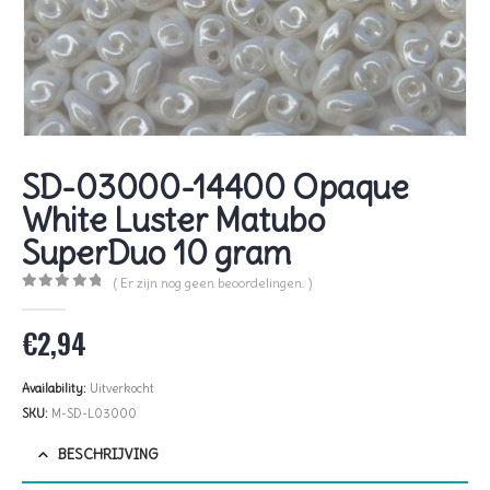
SD-03000-14400 Opaque
White Luster Matubo
SuperDuo 10 gram
( Er zijn nog geen beoordelingen. )
0
out of 5
€
2,94
Availability:
Uitverkocht
SKU:
M-SD-L03000
BESCHRIJVING