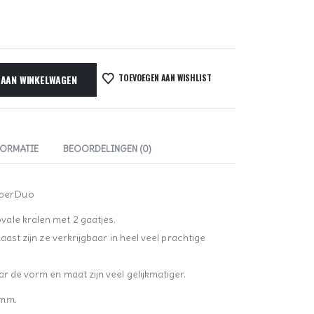
TOEVOEGEN AAN WISHLIST
 AAN WINKELWAGEN
FORMATIE
BEOORDELINGEN (0)
uperDuo
ale kralen met 2 gaatjes.
aast zijn ze verkrijgbaar in heel veel prachtige
r de vorm en maat zijn veel gelijkmatiger.
 mm.