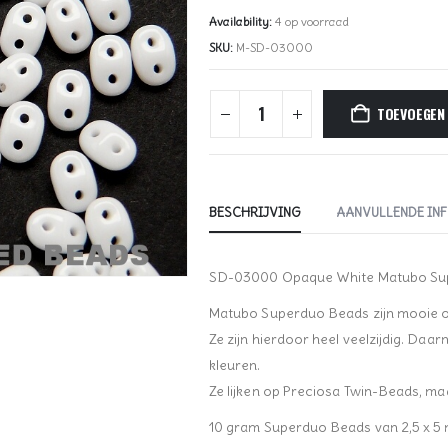
Availability:
4 op voorraad
SKU:
M-SD-03000
TOEVOEGEN
BESCHRIJVING
AANVULLENDE IN
SD-03000 Opaque White Matubo S
Matubo Superduo Beads zijn mooie ov
Ze zijn hierdoor heel veelzijdig. Daarn
kleuren.
Ze lijken op Preciosa Twin-Beads, maa
10 gram Superduo Beads van 2,5 x 5