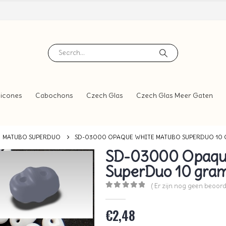
icones
Cabochons
Czech Glas
Czech Glas Meer Gaten
MATUBO SUPERDUO
SD-03000 OPAQUE WHITE MATUBO SUPERDUO 10
SD-03000 Opaqu
SuperDuo 10 gra
( Er zijn nog geen beoord
0
out of 5
€
2,48