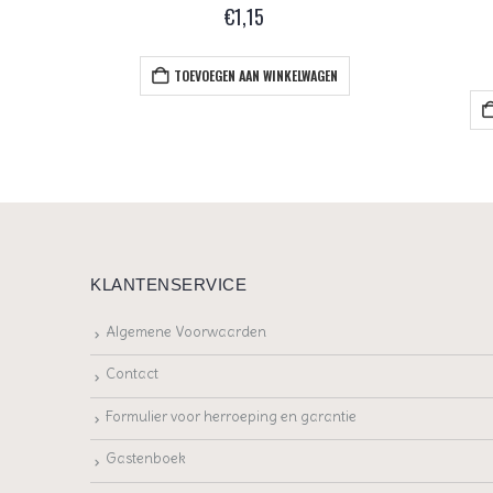
€
1,15
TOEVOEGEN AAN WINKELWAGEN
EN
KLANTENSERVICE
Algemene Voorwaarden
Contact
Formulier voor herroeping en garantie
Gastenboek