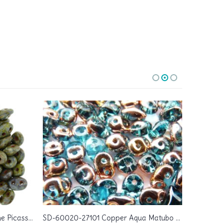
SD-53410-86800 Opaque Olivine Picasso Matubo SuperDuo 10 gram
SD-60020-27101 Copper Aqua Matubo SuperDuo 10 gram