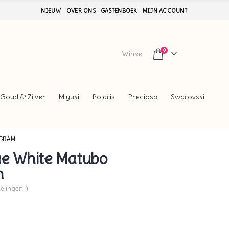
NIEUW
OVER ONS
GASTENBOEK
MIJN ACCOUNT
0
Winkel
Goud & Zilver
Miyuki
Polaris
Preciosa
Swarovski
 GRAM
e White Matubo
m
elingen. )