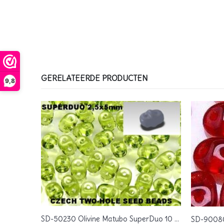
GERELATEERDE PRODUCTEN
9,8
SD-50230 Olivine Matubo SuperDuo 10 gram
SD-00030-44863 Aqua Lined Crystal Matubo SuperDuo 10 gram