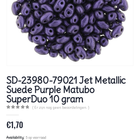
SD-23980-79021 Jet Metallic
Suede Purple Matubo
SuperDuo 10 gram
( Er zijn nog geen beoordelingen. )
0
out of 5
€
1,70
Availability:
5 op voorraad