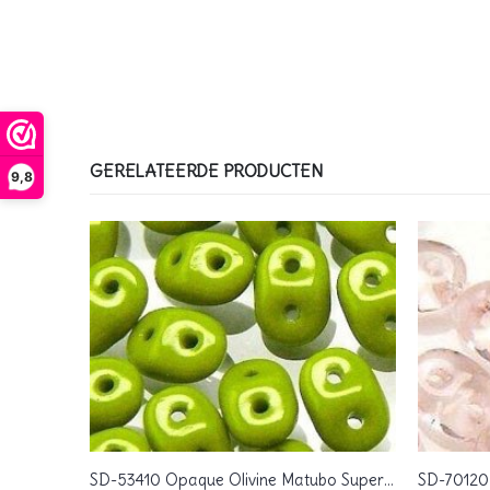
GERELATEERDE PRODUCTEN
9,8
SD-90080 Siam Ruby Matubo SuperDuo 10 gram
SD-53410 Opaque Olivine Matubo SuperDuo 10 gram