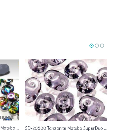
SD-00030-28101 Crystal Vitrail Matubo SuperDuo 10 gram
SD-20500 Tanzanite Matubo SuperDuo 10 gram