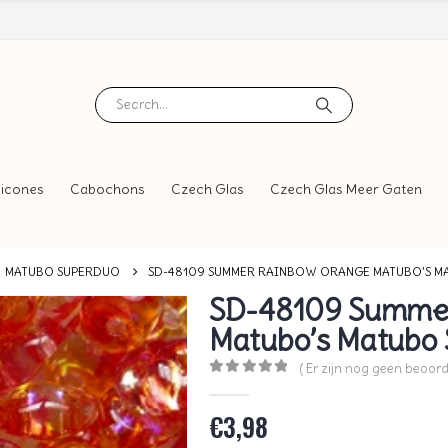
icones
Cabochons
Czech Glas
Czech Glas Meer Gaten
MATUBO SUPERDUO
SD-48109 SUMMER RAINBOW ORANGE MATUBO’S M
SD-48109 Summe
Matubo’s Matubo
( Er zijn nog geen beoord
0
out of 5
€
3,98