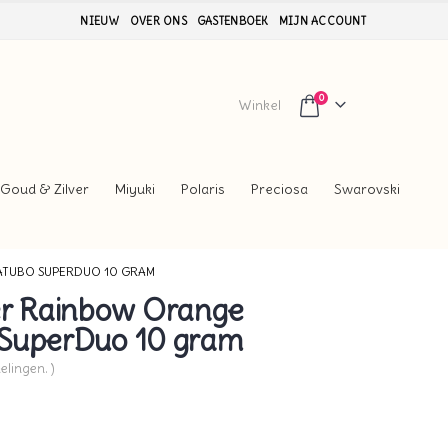
NIEUW
OVER ONS
GASTENBOEK
MIJN ACCOUNT
0
Winkel
Goud & Zilver
Miyuki
Polaris
Preciosa
Swarovski
ATUBO SUPERDUO 10 GRAM
r Rainbow Orange
 SuperDuo 10 gram
elingen. )