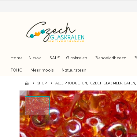
Home
Nieuw!
SALE
Glaskralen
Benodigdheden
B
TOHO
Meer moois
Natuursteen
SHOP
ALLE PRODUCTEN
,
CZECH GLAS MEER GATEN
,