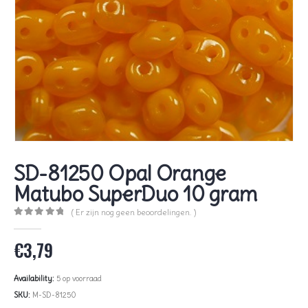
SD-81250 Opal Orange
Matubo SuperDuo 10 gram
( Er zijn nog geen beoordelingen. )
0
out of 5
€
3,79
Availability:
5 op voorraad
SKU:
M-SD-81250