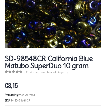
SD-98548CR California Blue
Matubo SuperDuo 10 gram
( Er zijn nog geen beoordelingen. )
0
out of 5
€
3,15
Availability:
9 op voorraad
SKU:
M-SD-98548CR