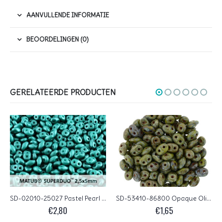
AANVULLENDE INFORMATIE
BEOORDELINGEN (0)
GERELATEERDE PRODUCTEN
SD-02010-25027 Pastel Pearl Teal Matubo SuperDuo 10 gram
SD-53410-86800 Opaque Olivine Picasso Matubo SuperDuo 10 gram
€
2,80
€
1,65