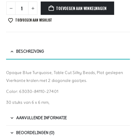
TOEVOEGEN AAN WINKELWAGEN
TOEVOEGEN AAN WISHLIST
BESCHRIJVING
Opaque Blue Turquoise, Table Cut Silky Beads, Plat geslepen
Vierkante kralen met 2 diagonale gaatjes.
Color: 63030-84110-27401
30 stuks van 6 x 6 mm,
AANVULLENDE INFORMATIE
BEOORDELINGEN (0)