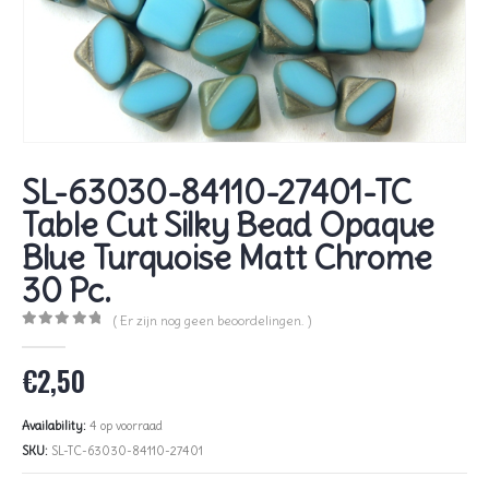
SL-63030-84110-27401-TC
Table Cut Silky Bead Opaque
Blue Turquoise Matt Chrome
30 Pc.
( Er zijn nog geen beoordelingen. )
0
out of 5
€
2,50
Availability:
4 op voorraad
SKU:
SL-TC-63030-84110-27401