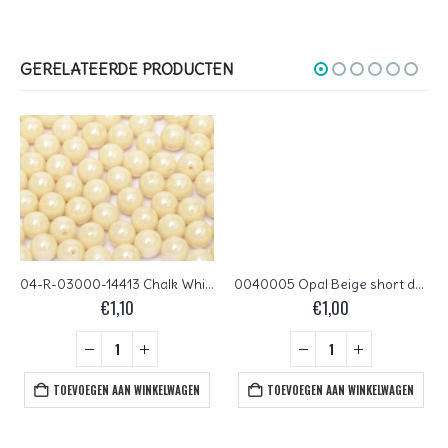
GERELATEERDE PRODUCTEN
04-R-03000-14413 Chalk White-Champagne Luster round 4 mm. 100 pc.
0040005 Opal Beige short daggerbead (Tulip Petal) 25 Pc.
€
1,10
€
1,00
TOEVOEGEN AAN WINKELWAGEN
TOEVOEGEN AAN WINKELWAGEN