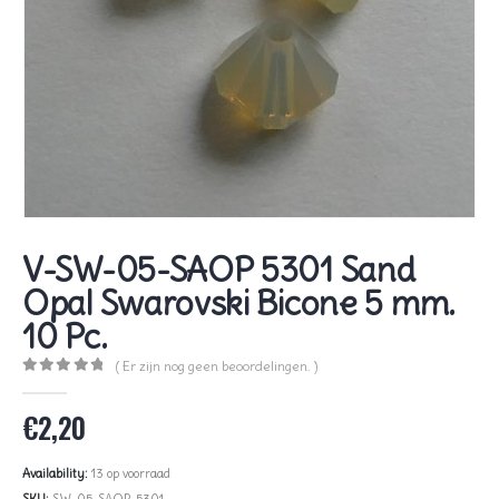
V-SW-05-SAOP 5301 Sand
Opal Swarovski Bicone 5 mm.
10 Pc.
( Er zijn nog geen beoordelingen. )
0
out of 5
€
2,20
Availability:
13 op voorraad