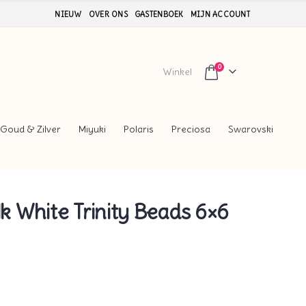
NIEUW
OVER ONS
GASTENBOEK
MIJN ACCOUNT
0
Winkel
Goud & Zilver
Miyuki
Polaris
Preciosa
Swarovski
 White Trinity Beads 6×6