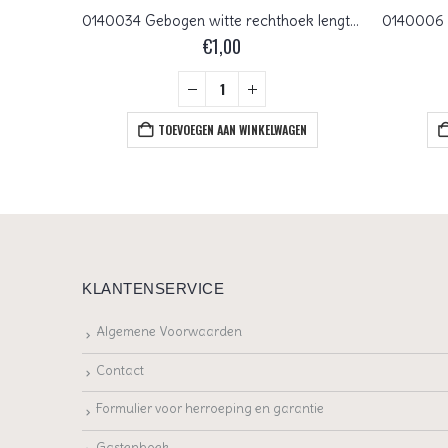
0140061 Chalk White AB Bladvormig 30 Pc.
0140034 Gebogen witte rechthoek lengtegat
€
1,00
+
EN
TOEVOEGEN AAN WINKELWAGEN
KLANTENSERVICE
Algemene Voorwaarden
Contact
Formulier voor herroeping en garantie
Gastenboek