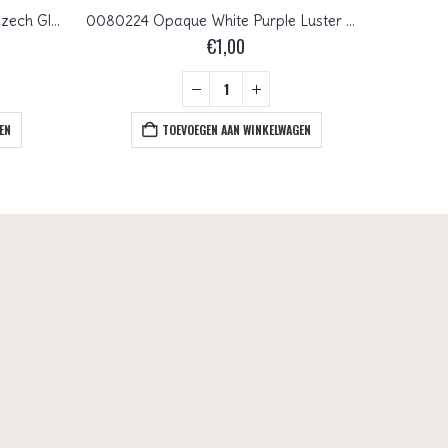
FP1-04-03000 Opaque White Czech Glass Facet Firepolish 4mm 50 stuks
0080224 Opaque White Purple Luster Window special 3 Cut 12 mm. 7 Pc.
€
1,00
EN
TOEVOEGEN AAN WINKELWAGEN