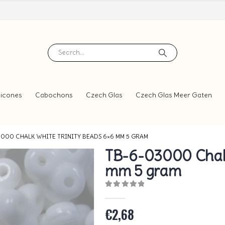
icones
Cabochons
Czech Glas
Czech Glas Meer Gaten
3000 CHALK WHITE TRINITY BEADS 6×6 MM 5 GRAM
TB-6-03000 Chalk
mm 5 gram
0
out of 5
€
2,68