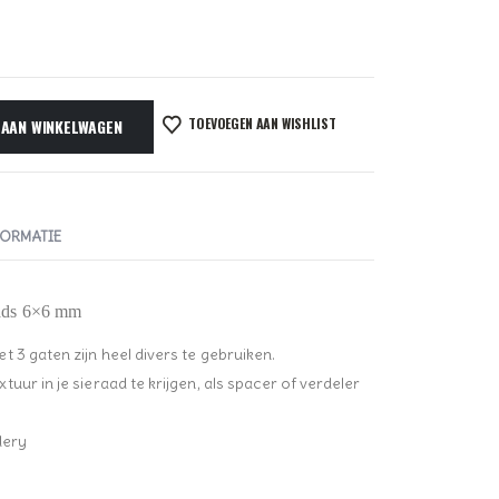
TOEVOEGEN AAN WISHLIST
 AAN WINKELWAGEN
FORMATIE
eads 6×6 mm
 3 gaten zijn heel divers te gebruiken.
uur in je sieraad te krijgen, als spacer of verdeler
dery