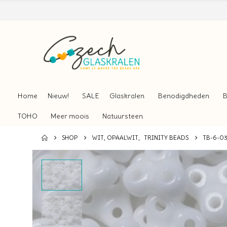
Home
Nieuw!
SALE
Glaskralen
Benodigdheden
B
TOHO
Meer moois
Natuursteen
SHOP
WIT, OPAALWIT
,
TRINITY BEADS
TB-6-0