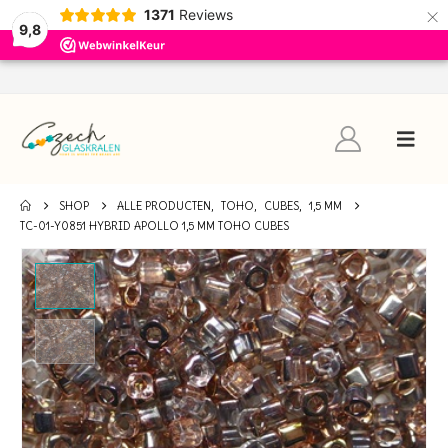
×
1371
Reviews
9,8
SHOP
ALLE PRODUCTEN
,
TOHO
,
CUBES
,
1,5 MM
TC-01-Y0851 HYBRID APOLLO 1,5 MM TOHO CUBES