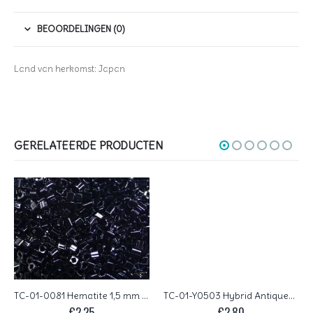
BEOORDELINGEN (0)
Land van herkomst: Japan
GERELATEERDE PRODUCTEN
TC-01-0081 Hematite 1,5 mm Toho Cubes
TC-01-Y0503 Hybrid Antiqued Metallic Black 1,5 mm Toho Cubes
€
2,25
€
2,80