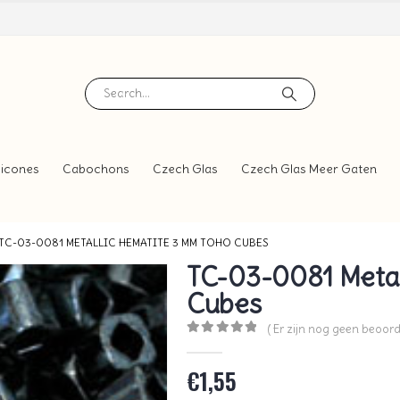
icones
Cabochons
Czech Glas
Czech Glas Meer Gaten
TC-03-0081 METALLIC HEMATITE 3 MM TOHO CUBES
TC-03-0081 Metal
Cubes
( Er zijn nog geen beoord
0
out of 5
€
1,55