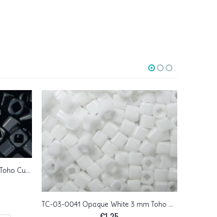
TC-03-0049 Opaque Jet 3 mm Toho Cubes
TC-03-
TC-03-0041 Opaque White 3 mm Toho Cubes
€
1,25