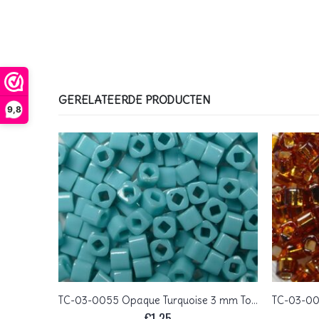
GERELATEERDE PRODUCTEN
9,8
+
TC-03-0147 Ceylon Light Ivory 3 mm Toho Cubes
TC-03-0055 Opaque Turquoise 3 mm Toho Cubes
€
1,25