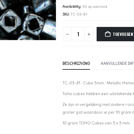
Availability:
30 op voorraad
SKU:
TC-03-81
TOEVOEGEN
BESCHRIJVING
AANVULLENDE IN
TC-03-81 : Cube 3mm : Metallic Hema
Toho cubes hebben een uitstekende kw
Ze zijn in vergelijking met andere ro
groter gat waardoor je per 10 gram me
10 gram TOHO Cubes van 3 x 3 mm.