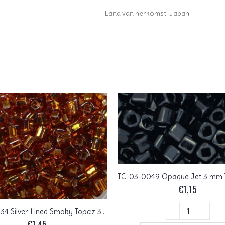
Land van herkomst: Japan
€
1,15
TC-03-0034 Silver Lined Smoky Topaz 3 mm Toho Cubes
€
1,45