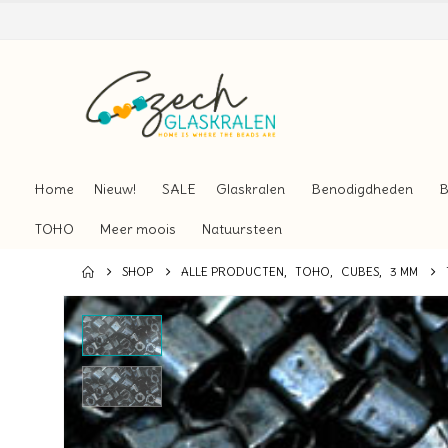
Home
Nieuw!
SALE
Glaskralen
Benodigdheden
B
TOHO
Meer moois
Natuursteen
SHOP
ALLE PRODUCTEN
,
TOHO
,
CUBES
,
3 MM