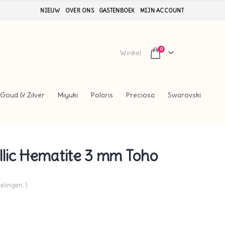
NIEUW
OVER ONS
GASTENBOEK
MIJN ACCOUNT
0
Winkel
Goud & Zilver
Miyuki
Polaris
Preciosa
Swarovski
lic Hematite 3 mm Toho
elingen. )