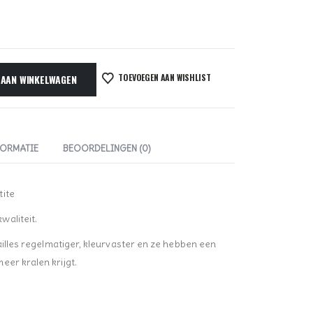
TOEVOEGEN AAN WISHLIST
 AAN WINKELWAGEN
FORMATIE
BEOORDELINGEN (0)
tite
aliteit.
cailles regelmatiger, kleurvaster en ze hebben een
er kralen krijgt.