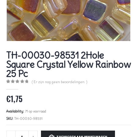
TH-00030-98531 2Hole
Square Crystal Yellow Rainbow
25 Pc
( Er zijn nog geen beoordelingen. )
0
out of 5
€
1,75
Availability:
71 op voorraad
SKU:
TH-00030-98531