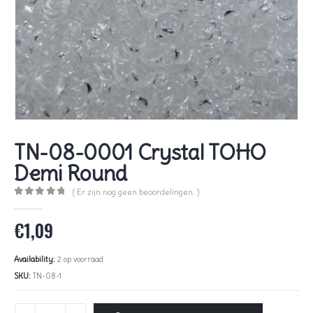
TN-08-0001 Crystal TOHO
Demi Round
( Er zijn nog geen beoordelingen. )
0
out of 5
€
1,09
Availability:
2 op voorraad
SKU:
TN-08-1