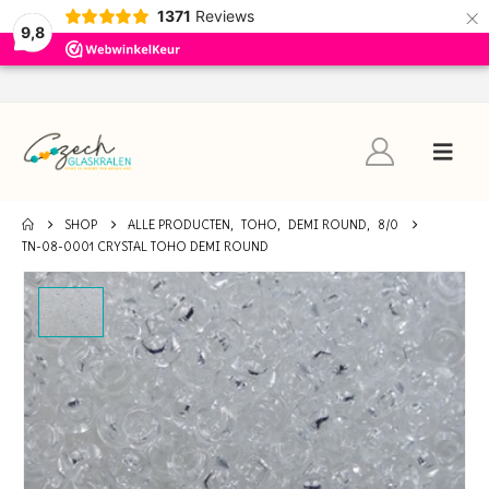
×
1371
Reviews
9,8
SHOP
ALLE PRODUCTEN
,
TOHO
,
DEMI ROUND
,
8/0
TN-08-0001 CRYSTAL TOHO DEMI ROUND